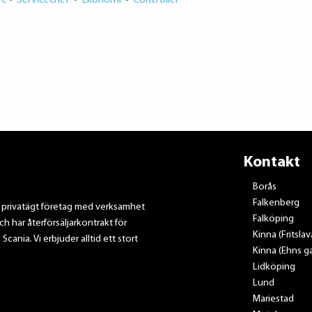
re
•
Servicechef
•
Ekonomi
•
Controller
Kontakt
Borås
Falkenberg
t privatägt företag med verksamhet
Falköping
ch har återförsäljarkontrakt för
Kinna (Fritsla
nia. Vi erbjuder alltid ett stort
Kinna (Ehns ga
Lidköping
Lund
Mariestad