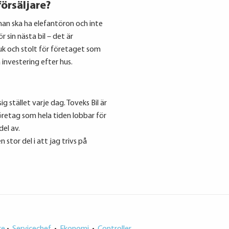
örsäljare?
 man ska ha elefantöron och inte
 sin nästa bil – det är
juk och stolt för företaget som
 investering efter hus.
 stället varje dag. Toveks Bil är
öretag som hela tiden lobbar för
del av.
 stor del i att jag trivs på