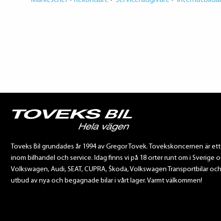
Märkeschef
•
Rekondare
•
Servicerådgivare
•
Internutbilda
Toveks Bil grundades år 1994 av Gregor Tovek. Tovekskoncernen är et
inom bilhandel och service. Idag finns vi på 18 orter runt om i Sverige o
Volkswagen, Audi, SEAT, CUPRA, Škoda, Volkswagen Transportbilar och Sca
utbud av nya och begagnade bilar i vårt lager. Varmt välkommen!