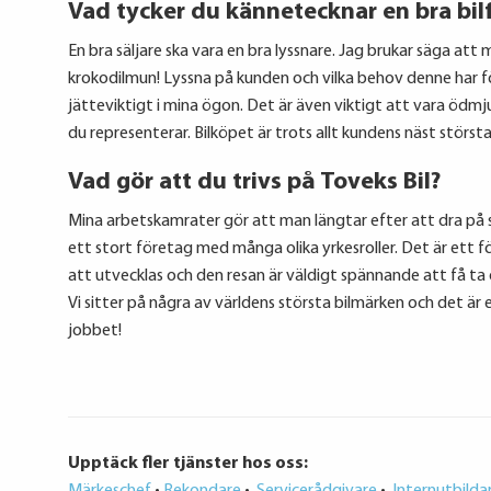
Vad tycker du kännetecknar en bra bilf
En bra säljare ska vara en bra lyssnare. Jag brukar säga att
krokodilmun! Lyssna på kunden och vilka behov denne har för
jätteviktigt i mina ögon. Det är även viktigt att vara ödm
du representerar. Bilköpet är trots allt kundens näst största
Vad gör att du trivs på Toveks Bil?
Mina arbetskamrater gör att man längtar efter att dra på sig
ett stort företag med många olika yrkesroller. Det är ett f
att utvecklas och den resan är väldigt spännande att få ta 
Vi sitter på några av världens största bilmärken och det är en
jobbet!
Upptäck fler tjänster hos oss: