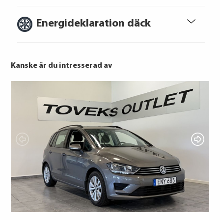
konsumentverket.se
Energideklaration däck
Kanske är du intresserad av
Kumho
Bridgestone
Hankook
Bridgestone
Hankook
Laufenn