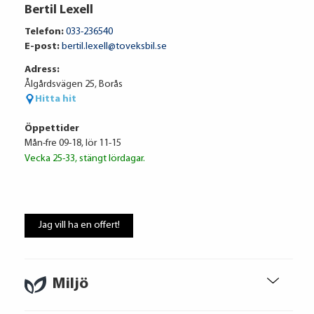
Bertil Lexell
5 060 kr / mån
Telefon:
033-236540
E-post:
bertil.lexell@toveksbil.se
Adress:
Ränta
6.95%
Ålgårdsvägen 25, Borås
Uppläggningsavgift
495 kr
Hitta hit
Administrationskostnad
59 kr/mån
Öppettider
Mån-fre 09-18, lör 11-15
Vecka 25-33, stängt lördagar.
Att låna kostar pengar!
Om du inte kan betala tillbaka skulden i
Jag vill ha en offert!
tid riskerar du en betalningsanmärkning,
Det kan leda till svårigheter att få hyra
bostad, teckna abonnemang och få nya
lån. För stöd, vänd dig till budget- och
Miljö
skuldrådgivare i din kommun.
Konsumentuppgifter finns på