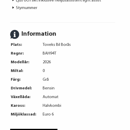
Ljus och sikt inklusive helljusassistent light assist
Styrnummer
Information
Plats:
Toveks Bil Borås
Regnr:
BAH94T
Modellår:
2026
Miltal:
0
Färg:
Grå
Drivmedel:
Bensin
Växellåda:
Automat
Kaross:
Halvkombi
Miljöklassad:
Euro 6