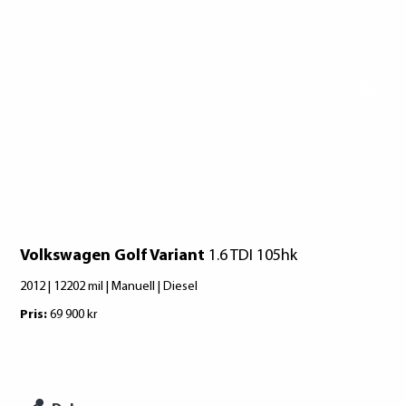
lån. För stöd, vänd dig till budget- och
skuldrådgivare i din kommun.
Goodyear
Konsumentuppgifter finns på
Nexen
konsumentverket.se
Volkswagen Golf Variant
1.6 TDI 105hk
2012 | 12202 mil | Manuell | Diesel
Pris:
69 900 kr