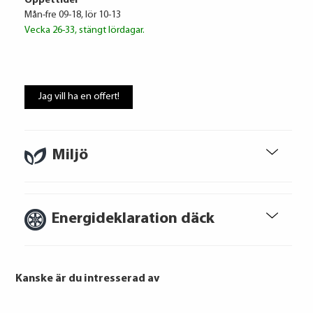
Öppettider
Mån-fre 09-18, lör 10-13
Vecka 26-33, stängt lördagar.
Volkswagen Financial Services
4 709 kr / mån
Jag vill ha en offert!
Ränta
6.95%
Uppläggningsavgift
495 kr
Administrationskostnad
59 kr/mån
Miljö
Energideklaration däck
Att låna kostar pengar!
Om du inte kan betala tillbaka skulden i
tid riskerar du en betalningsanmärkning,
Kanske är du intresserad av
Det kan leda till svårigheter att få hyra
bostad, teckna abonnemang och få nya