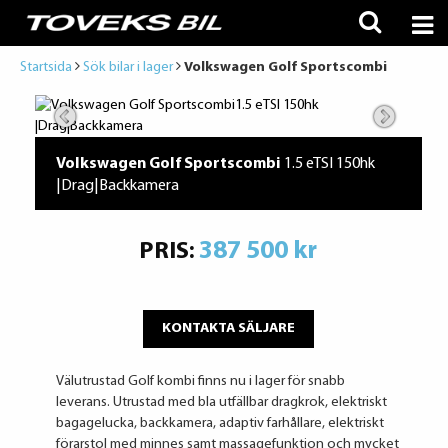
Startsida
Sök bilar i lager
Volkswagen Golf Sportscombi
Volkswagen Golf Sportscombi
1.5 eTSI 150hk
|Drag|Backkamera
387 500 kr
PRIS:
KONTAKTA SÄLJARE
Välutrustad Golf kombi finns nu i lager för snabb
leverans. Utrustad med bla utfällbar dragkrok, elektriskt
bagagelucka, backkamera, adaptiv farhållare, elektriskt
förarstol med minnes samt massagefunktion och mycket