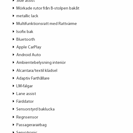
Side assist
Mörkade rutor från B-stolpen bakåt
metallic lack
Multifunktionsratt med Rattvärme
Isofix bak
Bluetooth
Apple CarPlay
Android Auto
Ambientebelysning interiör
Alcantara/textil klädsel
Adaptiv Farthållare
LM-fälgar
Lane assist
Färddator
Sensorstyrd baklucka
Regnsensor
Passagerarairbag
Servotronic