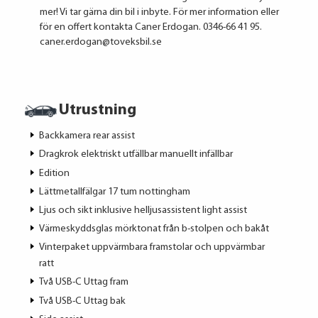
mer! Vi tar gärna din bil i inbyte. För mer information eller
för en offert kontakta Caner Erdogan. 0346-66 41 95.
caner.erdogan@toveksbil.se
Utrustning
Backkamera rear assist
Dragkrok elektriskt utfällbar manuellt infällbar
Edition
Lättmetallfälgar 17 tum nottingham
Ljus och sikt inklusive helljusassistent light assist
Värmeskyddsglas mörktonat från b-stolpen och bakåt
Vinterpaket uppvärmbara framstolar och uppvärmbar
ratt
Två USB-C Uttag fram
Två USB-C Uttag bak