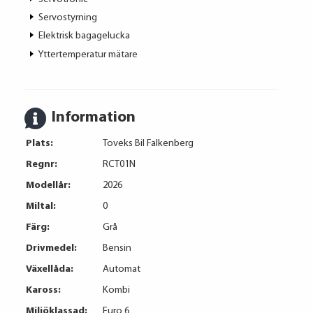
Servostyrning
Elektrisk bagagelucka
Yttertemperatur mätare
Information
Plats:
Toveks Bil Falkenberg
Regnr:
RCT01N
Modellår:
2026
Miltal:
0
Färg:
Grå
Drivmedel:
Bensin
Växellåda:
Automat
Kaross:
Kombi
Miljöklassad:
Euro 6