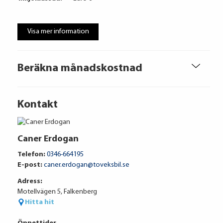
Visa mer information
Beräkna månadskostnad
Kontakt
Caner Erdogan
Telefon:
0346-664195
E-post:
caner.erdogan@toveksbil.se
Adress:
Motellvägen 5, Falkenberg
Hitta hit