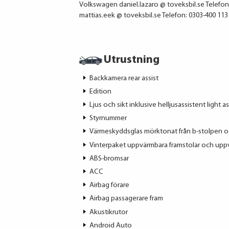
Volkswagen daniel.lazaro @ toveksbil.se Telefon:
mattias.eek @ toveksbil.se Telefon: 0303-400 113
Utrustning
Backkamera rear assist
Edition
Ljus och sikt inklusive helljusassistent light as
Styrnummer
Värmeskyddsglas mörktonat från b-stolpen o
Vinterpaket uppvärmbara framstolar och uppv
ABS-bromsar
ACC
Airbag förare
Airbag passagerare fram
Akustikrutor
Android Auto