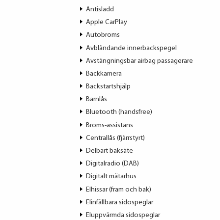
Antisladd
Apple CarPlay
Autobroms
Avbländande innerbackspegel
Avstängningsbar airbag passagerare
Backkamera
Backstartshjälp
Barnlås
Bluetooth (handsfree)
Broms-assistans
Centrallås (fjärrstyrt)
Delbart baksäte
Digitalradio (DAB)
Digitalt mätarhus
Elhissar (fram och bak)
Elinfällbara sidospeglar
Eluppvärmda sidospeglar