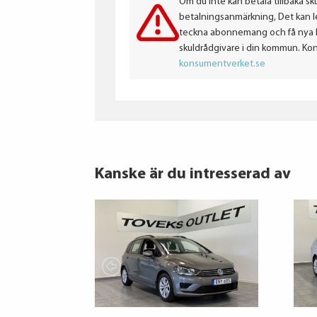
Om du inte kan betala tillbaka sku
betalningsanmärkning, Det kan led
teckna abonnemang och få nya lån
skuldrådgivare i din kommun. Ko
konsumentverket.se
Kanske är du intresserad av