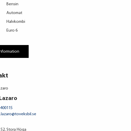
Bensin
Automat
Halvkombi
Euro 6
information
akt
 Lazaro
-400115
l.lazaro@toveksbil.se
52, Stora Höga