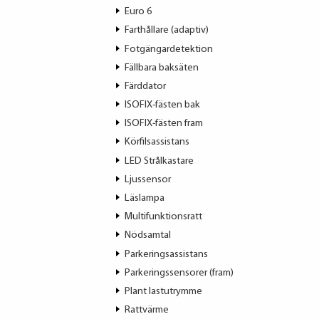
Euro 6
Farthållare (adaptiv)
Fotgängardetektion
Fällbara baksäten
Färddator
ISOFIX-fästen bak
ISOFIX-fästen fram
Körfilsassistans
LED Strålkastare
Ljussensor
Läslampa
Multifunktionsratt
Nödsamtal
Parkeringsassistans
Parkeringssensorer (fram)
Plant lastutrymme
Rattvärme