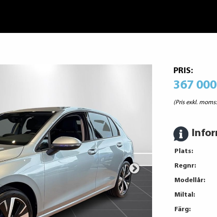
PRIS:
367 000
(Pris exkl. moms
Info
Plats:
Regnr:
Modellår:
Miltal:
Färg: