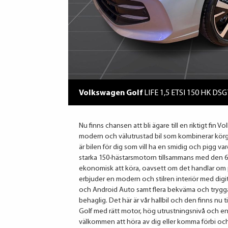
Volkswagen Golf
LIFE 1,5 ETSI 150 HK DSG
Nu finns chansen att bli ägare till en riktigt fin 
modern och välutrustad bil som kombinerar körglä
är bilen för dig som vill ha en smidig och pigg v
starka 150-hästarsmotorn tillsammans med den 6-
ekonomisk att köra, oavsett om det handlar om pen
erbjuder en modern och stilren interiör med digi
och Android Auto samt flera bekväma och trygga
behaglig. Det här är vår hallbil och den finns nu ti
Golf med rätt motor, hög utrustningsnivå och en
välkommen att höra av dig eller komma förbi och ti