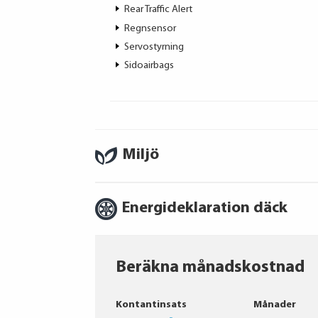
Rear Traffic Alert
Regnsensor
Servostyrning
Sidoairbags
Miljö
Energideklaration däck
Beräkna månadskostnad
Bridgestone
Kontantinsats
Månader