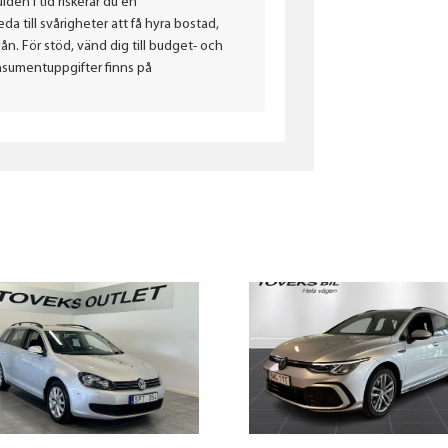
lden i tid riskerar du en
a till svårigheter att få hyra bostad,
. För stöd, vänd dig till budget- och
nsumentuppgifter finns på