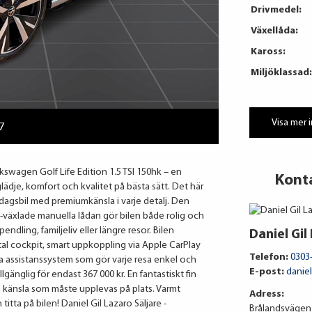
Drivmedel:
Växellåda:
Kaross:
Miljöklassad:
Visa mer 
7
Volkswagen Golf Life Edition 1.5 TSI 150hk – en
Kont
dje, komfort och kvalitet på bästa sätt. Det här
ardagsbil med premiumkänsla i varje detalj. Den
växlade manuella lådan gör bilen både rolig och
dling, familjeliv eller längre resor. Bilen
Daniel Gil
tal cockpit, smart uppkoppling via Apple CarPlay
Telefon:
0303
 assistanssystem som gör varje resa enkel och
E-post:
danie
llgänglig för endast 367 000 kr. En fantastiskt fin
 känsla som måste upplevas på plats. Varmt
Adress:
tta på bilen! Daniel Gil Lazaro Säljare -
Brålandsvägen 