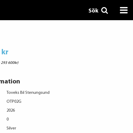
Sök
 kr
: 293 600kr)
rmation
Toveks Bil Stenungsund
OTP02G
2026
0
Silver