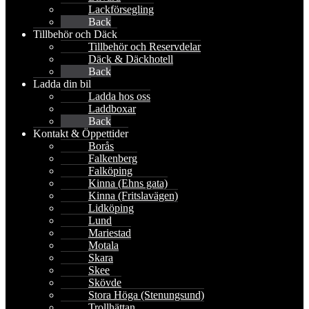
Lackförsegling
Back
Tillbehör och Däck
Tillbehör och Reservdelar
Däck & Däckhotell
Back
Ladda din bil
Ladda hos oss
Laddboxar
Back
Kontakt & Öppettider
Borås
Falkenberg
Falköping
Kinna (Ehns gata)
Kinna (Fritslavägen)
Lidköping
Lund
Mariestad
Motala
Skara
Skee
Skövde
Stora Höga (Stenungsund)
Trollhättan