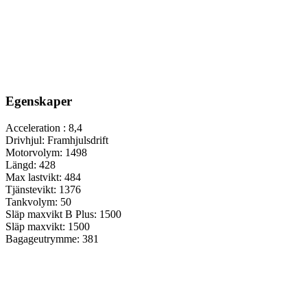
Egenskaper
Acceleration :
8,4
Drivhjul:
Framhjulsdrift
Motorvolym:
1498
Längd:
428
Max lastvikt:
484
Tjänstevikt:
1376
Tankvolym:
50
Släp maxvikt B Plus:
1500
Släp maxvikt:
1500
Bagageutrymme:
381