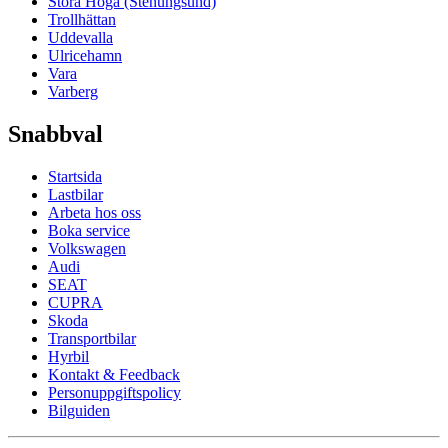
Stora Höga (Stenungsund)
Trollhättan
Uddevalla
Ulricehamn
Vara
Varberg
Snabbval
Startsida
Lastbilar
Arbeta hos oss
Boka service
Volkswagen
Audi
SEAT
CUPRA
Skoda
Transportbilar
Hyrbil
Kontakt & Feedback
Personuppgiftspolicy
Bilguiden