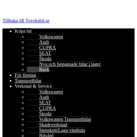
Tillbaka till Toveksbil.se
Köpa bil
Volkswagen
Audi
CUPRA
SEAT
Škoda
Nya och begagnade bilar i lager
Back
För företag
Transportbilar
Verkstad & Service
Volkswagen
Audi
SEAT
CUPRA
Škoda
Volkswagen Transportbilar
Skadeverkstad
Stenskott/Laga vindruta
Bilvård