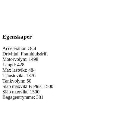
Egenskaper
Acceleration :
8,4
Drivhjul:
Framhjulsdrift
Motorvolym:
1498
Längd:
428
Max lastvikt:
484
Tjänstevikt:
1376
Tankvolym:
50
Släp maxvikt B Plus:
1500
Släp maxvikt:
1500
Bagageutrymme:
381