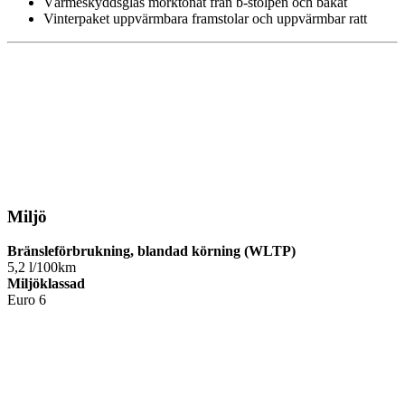
Värmeskyddsglas mörktonat från b-stolpen och bakåt
Vinterpaket uppvärmbara framstolar och uppvärmbar ratt
Miljö
Bränsleförbrukning, blandad körning (WLTP)
5,2 l/100km
Miljöklassad
Euro 6