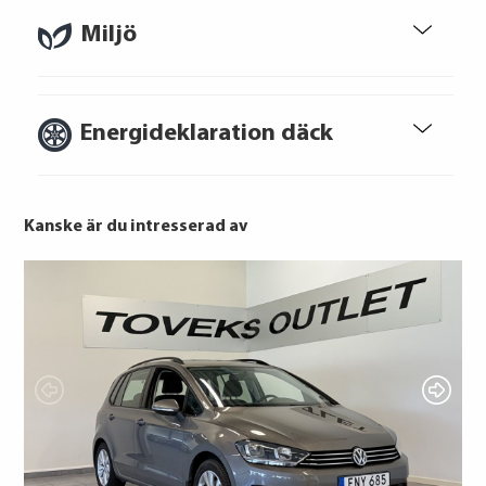
bostad, teckna abonnemang och få nya
lån. För stöd, vänd dig till budget- och
Miljö
skuldrådgivare i din kommun.
Konsumentuppgifter finns på
konsumentverket.se
Energideklaration däck
Kanske är du intresserad av
Nexen