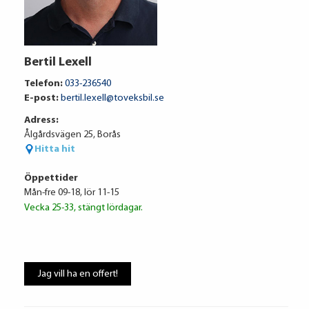
Volkswagen Financial Services
Bertil Lexell
4 037 kr / mån
Telefon:
033-236540
E-post:
bertil.lexell@toveksbil.se
Adress:
Ränta
6.95%
Ålgårdsvägen 25, Borås
Uppläggningsavgift
495 kr
Hitta hit
Administrationskostnad
59 kr/mån
Öppettider
Mån-fre 09-18, lör 11-15
Vecka 25-33, stängt lördagar.
Att låna kostar pengar!
Om du inte kan betala tillbaka skulden i
Jag vill ha en offert!
tid riskerar du en betalningsanmärkning,
Det kan leda till svårigheter att få hyra