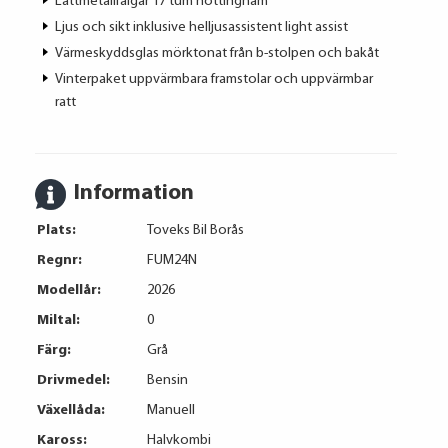
Lättmetallfälgar 17 tum nottingham
Ljus och sikt inklusive helljusassistent light assist
Värmeskyddsglas mörktonat från b-stolpen och bakåt
Vinterpaket uppvärmbara framstolar och uppvärmbar
ratt
Information
Plats:
Toveks Bil Borås
Regnr:
FUM24N
Modellår:
2026
Miltal:
0
Färg:
Grå
Drivmedel:
Bensin
Växellåda:
Manuell
Kaross:
Halvkombi