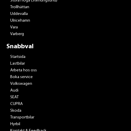
Stora Höga (Stenungsund)
Trollhättan
Uddevalla
Ulricehamn
Vara
Varberg
Snabbval
Startsida
Lastbilar
Arbeta hos oss
Boka service
Volkswagen
Audi
SEAT
CUPRA
Skoda
Transportbilar
Hyrbil
Kontakt & Feedback