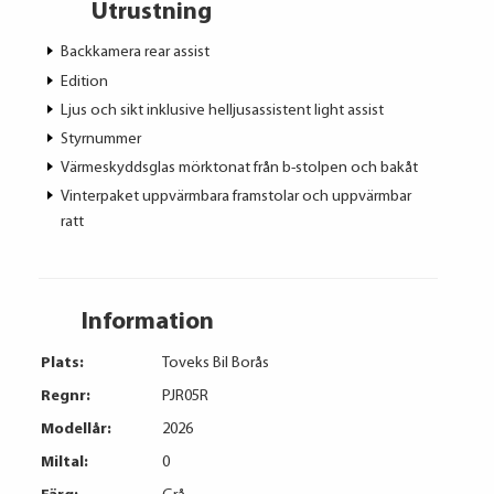
Utrustning
Backkamera rear assist
Edition
Ljus och sikt inklusive helljusassistent light assist
Styrnummer
Värmeskyddsglas mörktonat från b-stolpen och bakåt
Vinterpaket uppvärmbara framstolar och uppvärmbar
ratt
Information
Plats:
Toveks Bil Borås
Regnr:
PJR05R
Modellår:
2026
Miltal:
0