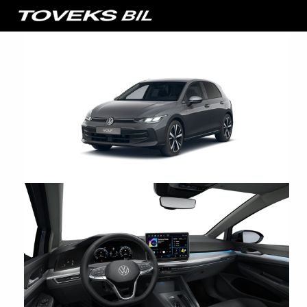
Startsida
Sök bilar i lager
Volkswagen Golf