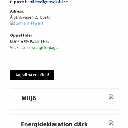
E-post:
bertil.lexell@toveksbil.se
Adress:
Ålgårdsvägen 25, Borås
Ränta
6.95%
Hitta hit
Uppläggningsavgift
495 kr
Administrationskostnad
59 kr/mån
Öppettider
Mån-fre 09-18, lör 11-15
Vecka 25-33, stängt lördagar.
Att låna kostar pengar!
Jag vill ha en offert!
Om du inte kan betala tillbaka skulden i
tid riskerar du en betalningsanmärkning,
Det kan leda till svårigheter att få hyra
Miljö
bostad, teckna abonnemang och få nya
lån. För stöd, vänd dig till budget- och
skuldrådgivare i din kommun.
Konsumentuppgifter finns på
Energideklaration däck
konsumentverket.se