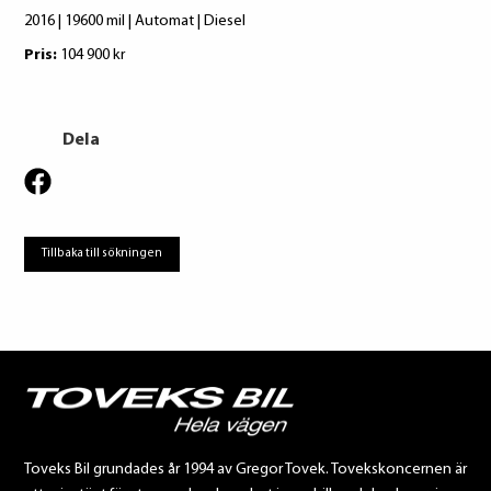
2016 | 19600 mil | Automat | Diesel
Pri
Pris:
104 900 kr
Dela
Tillbaka till sökningen
Toveks Bil grundades år 1994 av Gregor Tovek. Tovekskoncernen är