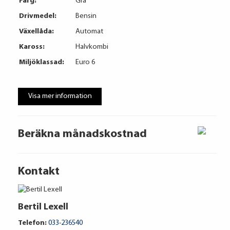
Färg:
Grå
Drivmedel:
Bensin
Växellåda:
Automat
Kaross:
Halvkombi
Miljöklassad:
Euro 6
Visa mer information
Beräkna månadskostnad
Kontakt
Bertil Lexell
Telefon:
033-236540
Volkswagen Financial Services