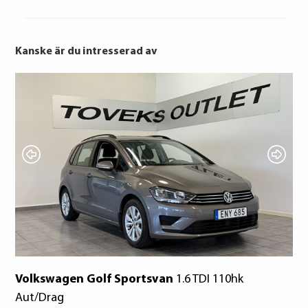
Kanske är du intresserad av
Bridgestone
Kumho
Hankook
Hankook
Bridgestone
Laufenn
Volkswagen Golf Sportsvan
1.6 TDI 110hk
Vo
Aut/Drag
201