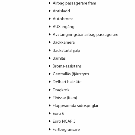
Airbag passagerare fram
Antisladd
Autobroms
AUX-ingång
Avstängningsbar airbag passagerare
Backkamera
Backstartshjälp
Barnlås
Broms-assistans
Centrallås (fjärrstyrt)
Delbart baksäte
Dragkrok
Elhissar (fram)
Eluppvärmda sidospeglar
Euro 6
Euro NCAP 5
Fartbegränsare