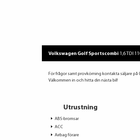
Volkswagen Golf Sportscombi
1,6 TDI 1
För frågor samt provkörning kontakta säljare på 
Välkommen in och hitta din nästa bil!
Utrustning
ABS-bromsar
ACC
Airbag förare