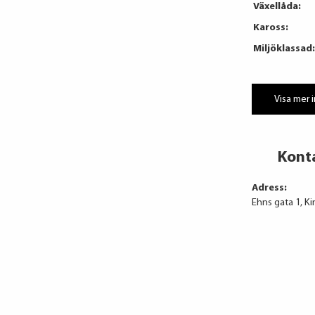
Växellåda:
Kaross:
Miljöklassad:
Visa mer 
Kont
Adress:
Ehns gata 1, K